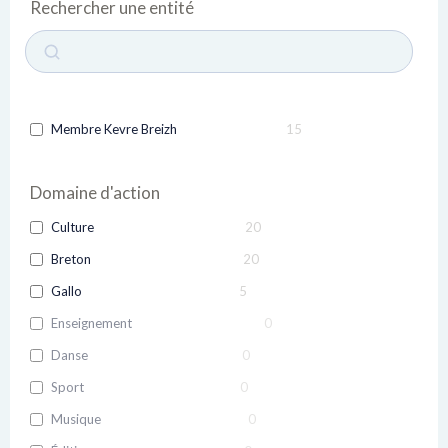
Rechercher une entité
Membre Kevre Breizh
15
Domaine d'action
Culture
20
Breton
20
Gallo
5
Enseignement
0
Danse
0
Sport
0
Musique
0