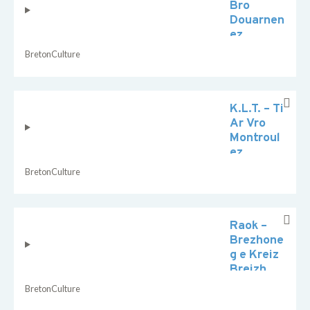
Bro
Douarnen
ez
Breton
Culture
K.L.T. – Ti
Ar Vro
Montroul
ez
Breton
Culture
Raok –
Brezhone
g e Kreiz
Breizh
Breton
Culture