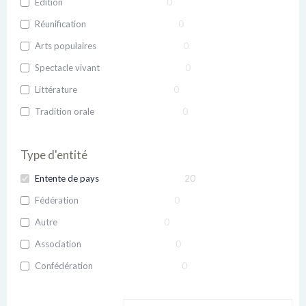
Édition
0
Réunification
0
Arts populaires
0
Spectacle vivant
0
Littérature
0
Tradition orale
0
Type d'entité
Entente de pays
20
Fédération
0
Autre
0
Association
0
Confédération
0